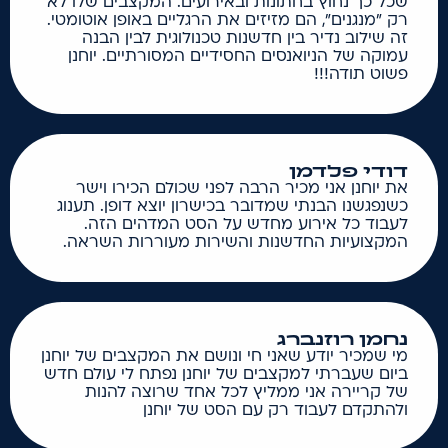
שכל כך נחוץ בחתונות ובאירועים. המקצבים שלו לא
רק "מנגנים", הם מזיזים את הרגליים באופן אוטומטי.
זה שילוב נדיר בין חדשנות טכנולוגית לבין הבנה
עמוקה של הניואנסים החסידיים המסורתיים. יוחנן
פשוט תודה!!!
דודי פלדמן
את יוחנן אני מכיר הרבה לפני שכולם הכירו וישר
כשנפגשנו הבנתי שמדובר בכישרון יוצא דופן. תענוג
לעבוד כל אירוע מחדש על הסט המדהים הזה.
המקצועיות החדשנות והשירות מעוררות השראה.
נחמן רוזנברג
מי שמכיר יודע שאני חי ונושם את המקצבים של יוחנן
ביום שעברתי למקצבים של יוחנן נפתח לי עולם חדש
של קריירה אני ממליץ לכל אחד שרוצה להנות
ולהתקדם לעבוד רק עם הסט של יוחנן