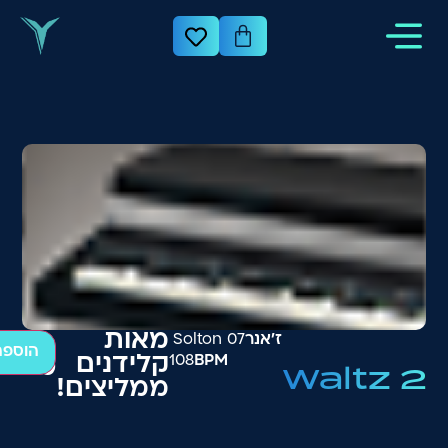
מאות
ז׳אנר
07 Solton
הוספה
BPM
108
קלידנים
₪
200
Waltz 2
ממליצים!