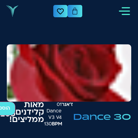
מאות
ז׳אנר
01
הוספ
Dance
קלידנים
₪
200
Dance 30
V3 V4
ממליצים!
130
BPM