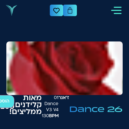
מאות
ז׳אנר
01
הוספ
Dance
קלידנים
₪
200
Dance 26
V3 V4
ממליצים!
130
BPM