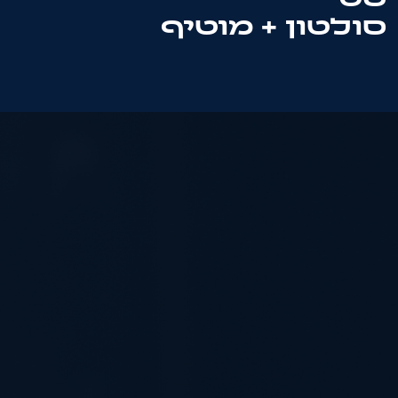
סולטון + מוטיף
טלפון: