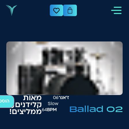
מאות
ז׳אנר
06
הוספ
Slow
קלידנים
₪
200
Ballad 02
64
BPM
ממליצים!