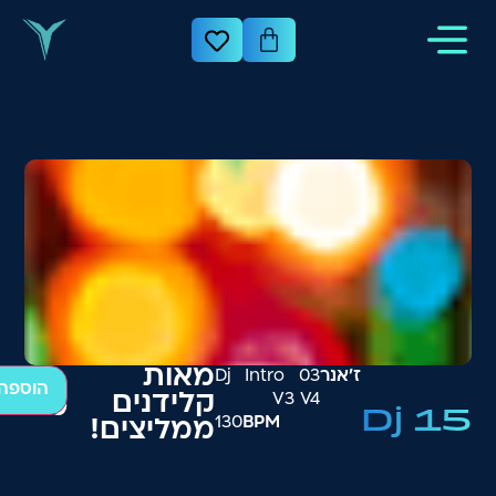
מאות
ז׳אנר
03 Dj Intro
הוספה
V3 V4
קלידנים
₪
200
Dj 15
130
BPM
ממליצים!