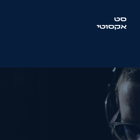
סט
אקסוטי
סט
סולטון + מוטיף
שם:
טלפון:
מייל: