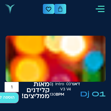
מאות
ז׳אנר
03 Dj Intro
V3 V4
קלידנים
Dj 01
130
BPM
₪
200
ממליצים!
הוספה ל