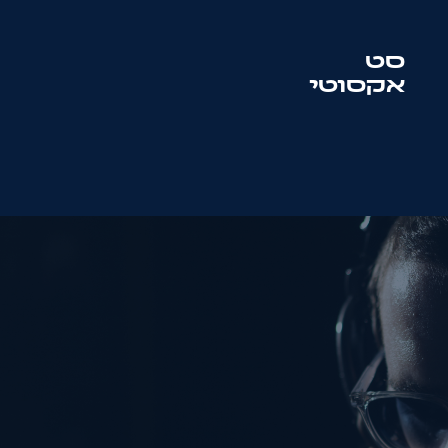
סט
אקסוטי
סט
סולטון + מוטיף
שם:
טלפון:
מייל: