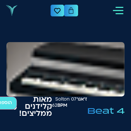
מאות
ז׳אנר
07 Solton
הוספה
BPM
62
קלידנים
₪
200
Beat 4
ממליצים!