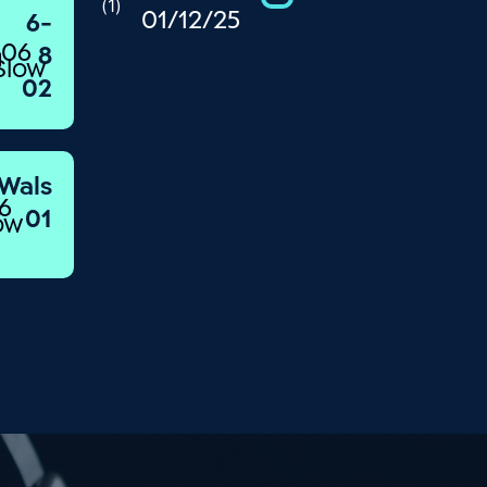
)
1
(
01/12/25
6-
06
8
Slow
02
Wals
6
01
ow