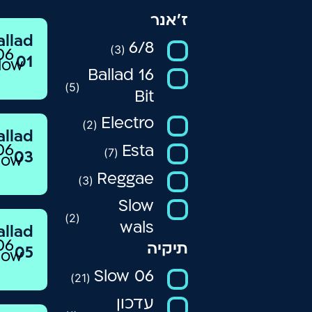
ז’אנר
allad
6/8
)
3
(
06
01
low
Ballad 16
)
5
(
Bit
Electro
)
2
(
allad
06
Esta
)
7
(
03
low
Reggae
)
3
(
Slow
)
2
(
wals
allad
06
תיקיה
05
low
06 Slow
)
21
(
עדכון