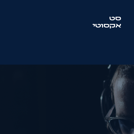
סט
אקסוטי
סט
סולטון + מוטיף
שם:
טלפון:
מייל: