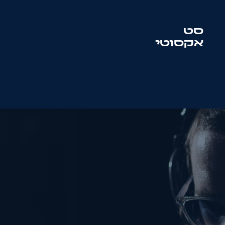
סט
אקסוטי
סט
סולטון + מוטיף
שם:
טלפון:
מייל: