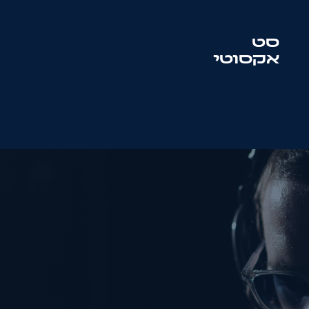
סט
אקסוטי
סט
סולטון + מוטיף
שם:
טלפון:
מייל: