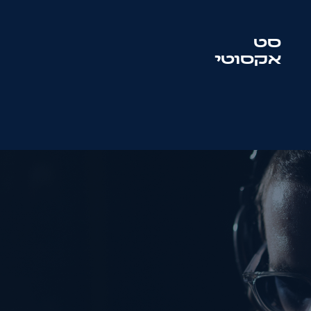
סט
אקסוטי
סט
סולטון + מוטיף
שם:
טלפון:
מייל: