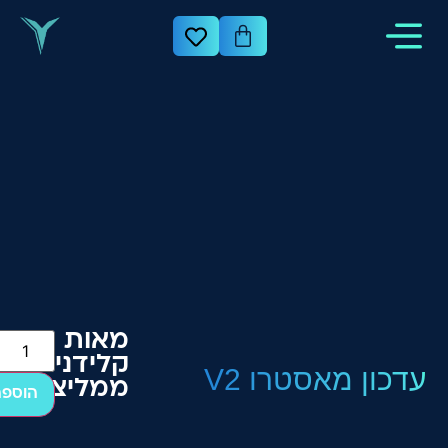
מאות
קלידנים
עדכון מאסטרו V2
₪
820
ממליצים!
הוספה