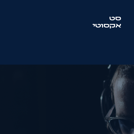
סט
אקסוטי
סט
סולטון + מוטיף
שם:
טלפון:
מייל: