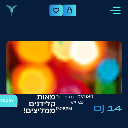
מאות
ז׳אנר
03 Dj Intro
הוספה
V3 V4
קלידנים
₪
200
Dj 14
130
BPM
ממליצים!