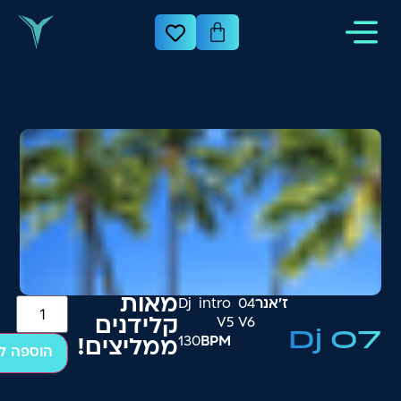
מאות
ז׳אנר
04 Dj intro
V5 V6
קלידנים
Dj 07
130
BPM
₪
200
ממליצים!
הוספה ל