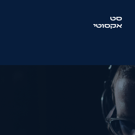
סט
אקסוטי
סט
סולטון + מוטיף
שם:
טלפון:
מייל: